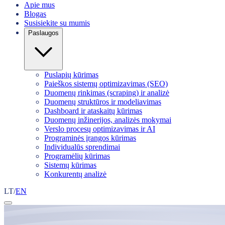
Apie mus
Blogas
Susisiekite su mumis
Paslaugos
Puslapių kūrimas
Paieškos sistemų optimizavimas (SEO)
Duomenų rinkimas (scraping) ir analizė
Duomenų struktūros ir modeliavimas
Dashboard ir ataskaitų kūrimas
Duomenų inžinerijos, analizės mokymai
Verslo procesų optimizavimas ir AI
Programinės įrangos kūrimas
Individualūs sprendimai
Programėlių kūrimas
Sistemų kūrimas
Konkurentų analizė
LT
/
EN