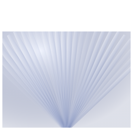
Aptarkime jūsų idėją