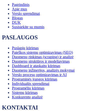
Pagrindinis
Apie mus
Verslo sprendimai
Blogas
DUK
Susisiekite su mumis
PASLAUGOS
Puslapių kūrimas
Paieškos sistemų optimizavimas (SEO)
Duomenų rinkimas (scraping) ir analizė
Duomenų struktūros ir modeliavimas
Dashboard ir ataskaitų kūrimas
Duomenų inžinerijos, analizės mokymai
Verslo procesų optimizavimas ir AI
Programinės įrangos kūrimas
Individualūs sprendimai
Programėlių kūrimas
Sistemų kūrimas
Konkurentų analizė
KONTAKTAI